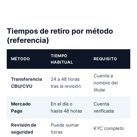
Tiempos de retiro por método
(referencia)
TIEMPO
MÉTODO
REQUISITO
HABITUAL
Cuenta a
Transferencia
24 a 48 horas
nombre del
CBU/CVU
tras la revisión
titular
Mercado
En el día o
Cuenta
Pago
hasta 48 horas
verificada
Revisión de
Puede sumar
KYC completo
seguridad
horas